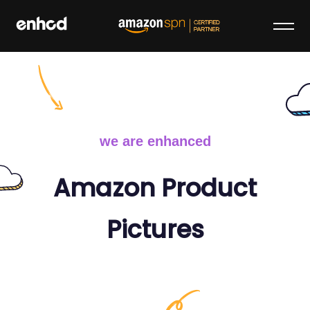
Skip
to
content
enhcd
We make your brand stand out on
Amazon
we are enhanced
Amazon Product
Pictures