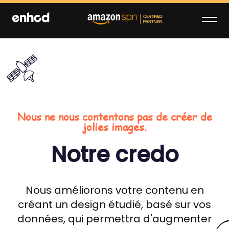
Skip
to
content
enhcd
We make your brand stand out on
Amazon
Nous ne nous contentons pas de créer de
jolies images.
Notre credo
Nous améliorons votre contenu en
créant un design étudié, basé sur vos
données, qui permettra d'augmenter