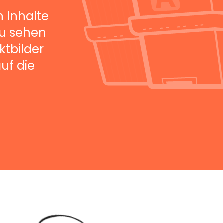
n Inhalte
zu sehen
tbilder
uf die