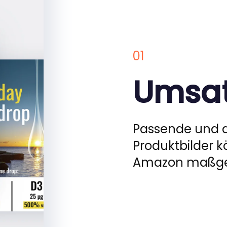
01
Umsat
Passende und q
Produktbilder k
Amazon maßgeb