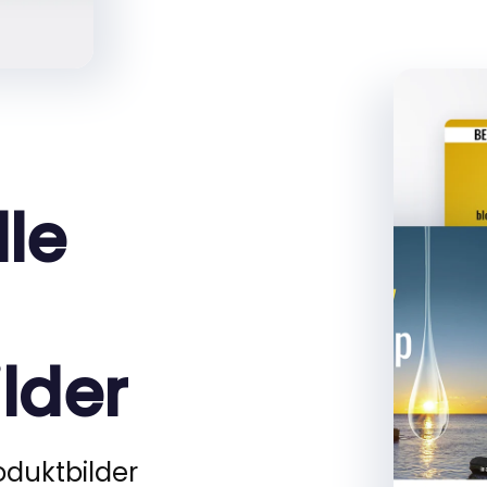
lle
lder
roduktbilder