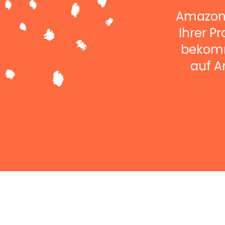
Amazon P
Ihrer P
bekomm
auf A