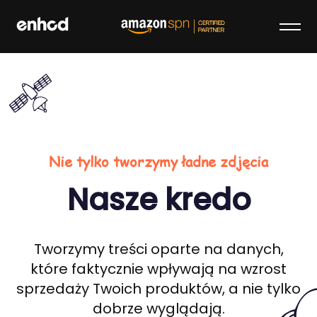
Skip
to
content
enhcd
We make your brand stand out on
Amazon
Nie tylko tworzymy ładne zdjęcia
Nasze kredo
Tworzymy treści oparte na danych,
które faktycznie wpływają na wzrost
sprzedaży Twoich produktów, a nie tylko
dobrze wyglądają.