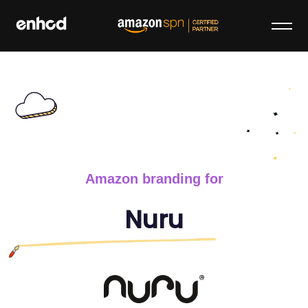
Skip
to
content
enhcd
We make your brand stand out on
Amazon
Amazon branding for
Nuru