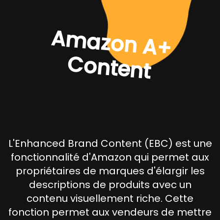
A
m
a
zo
n
A
+
o
n
te
n
C
t
L'Enhanced Brand Content (EBC) est une
fonctionnalité d'Amazon qui permet aux
propriétaires de marques d'élargir les
descriptions de produits avec un
contenu visuellement riche. Cette
fonction permet aux vendeurs de mettre