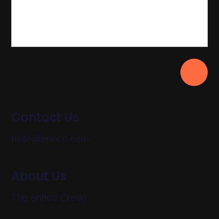
Contact Us
hello@enhcd.com
About Us
The enhcd Credo