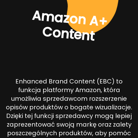
A
m
a
zo
n
A
+
o
n
te
n
C
t
Enhanced Brand Content (EBC) to
funkcja platformy Amazon, która
umożliwia sprzedawcom rozszerzenie
opisów produktów o bogate wizualizacje.
Dzięki tej funkcji sprzedawcy mogą lepiej
zaprezentować swoją markę oraz zalety
poszczególnych produktów, aby pomóc