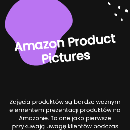
A
m
az
o
n
Pr
o
d
u
ct
Pi
ct
ur
es
Zdjęcia produktów są bardzo ważnym
elementem prezentacji produktów na
Amazonie. To one jako pierwsze
przykuwają uwagę klientów podczas